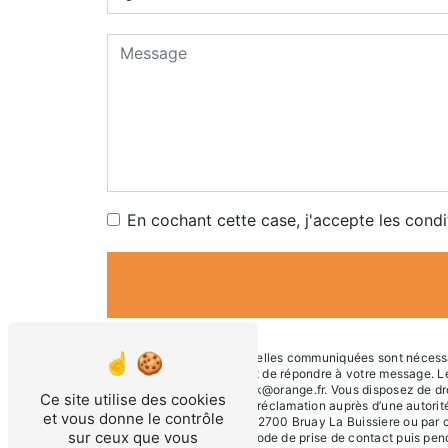
En cochant cette case, j'accepte les condi
** Les données personnelles communiquées sont nécessaire
traitants dans le seul but de répondre à votre message.
Buissiere francis.blaszyk@orange.fr. Vous disposez de droi
Ce site utilise des cookies
du droit d’introduire une réclamation auprès d’une autori
et vous donne le contrôle
468 rue Jules Guesde, 62700 Bruay La Buissiere ou par co
sur ceux que vous
données pendant la période de prise de contact puis pendan