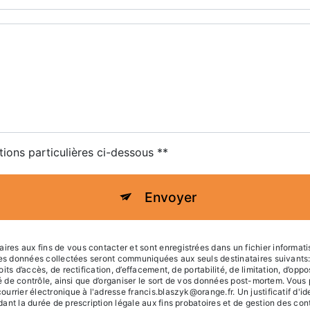
tions particulières ci-dessous **
Envoyer
s aux fins de vous contacter et sont enregistrées dans un fichier informatis
 Les données collectées seront communiquées aux seuls destinataires suivant
ts d’accès, de rectification, d’effacement, de portabilité, de limitation, d’opp
té de contrôle, ainsi que d’organiser le sort de vos données post-mortem. Vous
urrier électronique à l'adresse francis.blaszyk@orange.fr. Un justificatif d'
t la durée de prescription légale aux fins probatoires et de gestion des conten