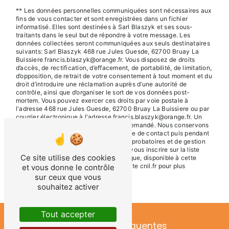
** Les données personnelles communiquées sont nécessaires aux
fins de vous contacter et sont enregistrées dans un fichier
informatisé. Elles sont destinées à Sarl Blaszyk et ses sous-
traitants dans le seul but de répondre à votre message. Les
données collectées seront communiquées aux seuls destinataires
suivants: Sarl Blaszyk 468 rue Jules Guesde, 62700 Bruay La
Buissiere francis.blaszyk@orange.fr. Vous disposez de droits
d’accès, de rectification, d’effacement, de portabilité, de limitation,
d’opposition, de retrait de votre consentement à tout moment et du
droit d’introduire une réclamation auprès d’une autorité de
contrôle, ainsi que d’organiser le sort de vos données post-
mortem. Vous pouvez exercer ces droits par voie postale à
l'adresse 468 rue Jules Guesde, 62700 Bruay La Buissiere ou par
courrier électronique à l'adresse francis.blaszyk@orange.fr. Un
justificatif d'identité pourra vous être demandé. Nous conservons
vos données pendant la période de prise de contact puis pendant
la durée de prescription légale aux fins probatoires et de gestion
des contentieux. Vous avez le droit de vous inscrire sur la liste
Ce site utilise des cookies
d'opposition au démarchage téléphonique, disponible à cette
adresse:
Bloctel.gouv.fr
. Consultez le site cnil.fr pour plus
et vous donne le contrôle
d’informations sur vos droits.
sur ceux que vous
souhaitez activer
Tout accepter
Recherches fréquentes