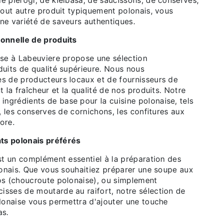
e pierogi, de kielbasa, de saucissons, de conserves,
tout autre produit typiquement polonais, vous
ne variété de saveurs authentiques.
onnelle de produits
ise à Labeuviere propose une sélection
duits de qualité supérieure. Nous nous
s de producteurs locaux et de fournisseurs de
t la fraîcheur et la qualité de nos produits. Notre
grédients de base pour la cuisine polonaise, tels
e, les conserves de cornichons, les confitures aux
core.
s polonais préférés
st un complément essentiel à la préparation des
lonais. Que vous souhaitiez préparer une soupe aux
os (choucroute polonaise), ou simplement
sses de moutarde au raifort, notre sélection de
olonaise vous permettra d'ajouter une touche
as.