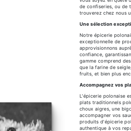
vous soyez en quête d
de confiseries, ou de 
trouverez chez nous u
Une sélection excepti
Notre épicerie polona
exceptionnelle de pro
approvisionnons auprè
confiance, garantissan
gamme comprend des in
que la farine de seigl
fruits, et bien plus en
Accompagnez vos plat
L'épicerie polonaise e
plats traditionnels po
choux aigres, une big
accompagner vos sauci
produits d'épicerie p
authentique à vos rep