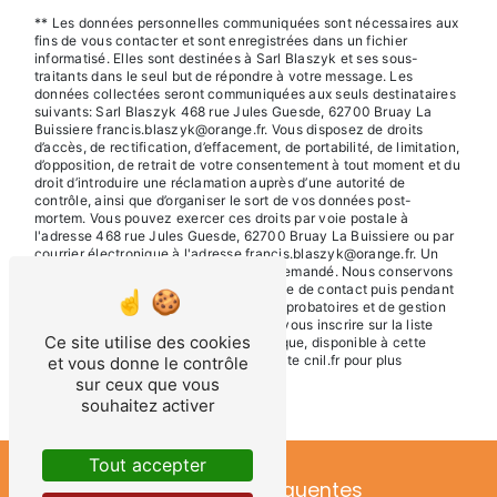
** Les données personnelles communiquées sont nécessaires aux
fins de vous contacter et sont enregistrées dans un fichier
informatisé. Elles sont destinées à Sarl Blaszyk et ses sous-
traitants dans le seul but de répondre à votre message. Les
données collectées seront communiquées aux seuls destinataires
suivants: Sarl Blaszyk 468 rue Jules Guesde, 62700 Bruay La
Buissiere francis.blaszyk@orange.fr. Vous disposez de droits
d’accès, de rectification, d’effacement, de portabilité, de limitation,
d’opposition, de retrait de votre consentement à tout moment et du
droit d’introduire une réclamation auprès d’une autorité de
contrôle, ainsi que d’organiser le sort de vos données post-
mortem. Vous pouvez exercer ces droits par voie postale à
l'adresse 468 rue Jules Guesde, 62700 Bruay La Buissiere ou par
courrier électronique à l'adresse francis.blaszyk@orange.fr. Un
justificatif d'identité pourra vous être demandé. Nous conservons
vos données pendant la période de prise de contact puis pendant
la durée de prescription légale aux fins probatoires et de gestion
des contentieux. Vous avez le droit de vous inscrire sur la liste
Ce site utilise des cookies
d'opposition au démarchage téléphonique, disponible à cette
adresse:
Bloctel.gouv.fr
. Consultez le site cnil.fr pour plus
et vous donne le contrôle
d’informations sur vos droits.
sur ceux que vous
souhaitez activer
Tout accepter
Recherches fréquentes