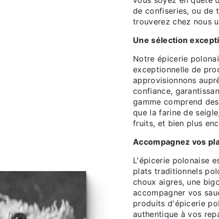
vous soyez en quête d
de confiseries, ou de 
trouverez chez nous u
Une sélection excepti
Notre épicerie polona
exceptionnelle de pro
approvisionnons auprè
confiance, garantissan
gamme comprend des in
que la farine de seigl
fruits, et bien plus en
Accompagnez vos plat
L'épicerie polonaise e
plats traditionnels po
choux aigres, une big
accompagner vos sauci
produits d'épicerie p
authentique à vos rep