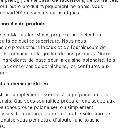
e pierogi, de kielbasa, de saucissons, de conserves,
tout autre produit typiquement polonais, vous
ne variété de saveurs authentiques.
onnelle de produits
ise à Marles-les-Mines propose une sélection
duits de qualité supérieure. Nous nous
s de producteurs locaux et de fournisseurs de
t la fraîcheur et la qualité de nos produits. Notre
grédients de base pour la cuisine polonaise, tels
e, les conserves de cornichons, les confitures aux
core.
s polonais préférés
st un complément essentiel à la préparation des
lonais. Que vous souhaitiez préparer une soupe aux
os (choucroute polonaise), ou simplement
sses de moutarde au raifort, notre sélection de
olonaise vous permettra d'ajouter une touche
as.