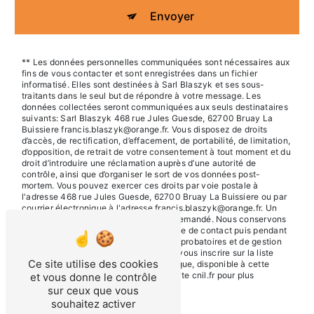
Envoyer
** Les données personnelles communiquées sont nécessaires aux
fins de vous contacter et sont enregistrées dans un fichier
informatisé. Elles sont destinées à Sarl Blaszyk et ses sous-
traitants dans le seul but de répondre à votre message. Les
données collectées seront communiquées aux seuls destinataires
suivants: Sarl Blaszyk 468 rue Jules Guesde, 62700 Bruay La
Buissiere francis.blaszyk@orange.fr. Vous disposez de droits
d’accès, de rectification, d’effacement, de portabilité, de limitation,
d’opposition, de retrait de votre consentement à tout moment et du
droit d’introduire une réclamation auprès d’une autorité de
contrôle, ainsi que d’organiser le sort de vos données post-
mortem. Vous pouvez exercer ces droits par voie postale à
l'adresse 468 rue Jules Guesde, 62700 Bruay La Buissiere ou par
courrier électronique à l'adresse francis.blaszyk@orange.fr. Un
justificatif d'identité pourra vous être demandé. Nous conservons
vos données pendant la période de prise de contact puis pendant
la durée de prescription légale aux fins probatoires et de gestion
des contentieux. Vous avez le droit de vous inscrire sur la liste
Ce site utilise des cookies
d'opposition au démarchage téléphonique, disponible à cette
adresse:
Bloctel.gouv.fr
. Consultez le site cnil.fr pour plus
et vous donne le contrôle
d’informations sur vos droits.
sur ceux que vous
souhaitez activer